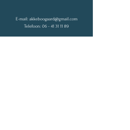
E-mail:
akkeboogaard@gmail.com
Telefoon:
06 - 41 31 11 89
Tempelhof 17
1182 JP Amstelveen
Nederland
Get My Weekly Vitality Tips
Naam
Email