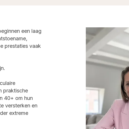
eginnen een laag
htstoename,
de prestaties vaak
jn.
culaire
 praktische
van 40+ om hun
 te versterken en
nder extreme