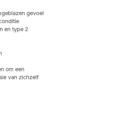
opgeblazen gevoel
onditie
 en type 2
n
pen om een
sie van zichzelf