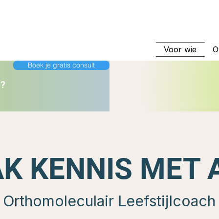
Voor wie
O
Boek je gratis consult
e?
K KENNIS MET 
Orthomoleculair Leefstijlcoach