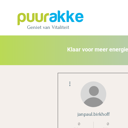
Geniet van Vitaliteit
Klaar voor meer energi
Meer acties
janpaul.birkhoff
0
0