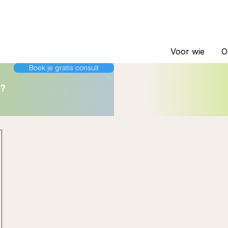
Voor wie
O
Boek je gratis consult
e?